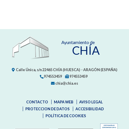
Ayuntamiento de
CHÍA
Calle Única, s/n
22465
CHÍA (HUESCA)
- ARAGÓN
(ESPAÑA)
974553459
974553459
chia@chia.es
CONTACTO
MAPA WEB
AVISO LEGAL
PROTECCION DE DATOS
ACCESIBILIDAD
POLÍTICA DE COOKIES
ENLAC