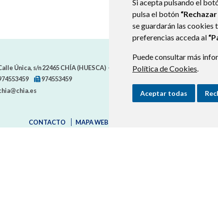
Si acepta pulsando el bot
pulsa el botón
“Rechazar
se guardarán las cookies 
preferencias acceda al
“P
Puede consultar más infor
alle Única, s/n
22465
CHÍA (HUESCA)
- ARAGÓN
Política de Cookies
(ESPAÑA)
.
974553459
974553459
chia@chia.es
Aceptar todas
Rec
CONTACTO
MAPA WEB
AVISO LEGAL
PROTECCION D