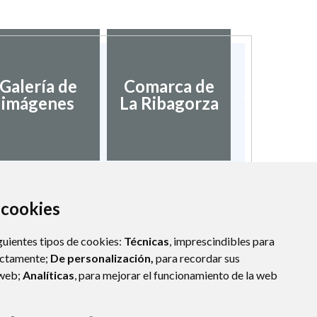
Diputac
Galería de
Comarca de
Provinci
imágenes
La Ribagorza
Hues
a cookies
guientes tipos de cookies:
Técnicas
, imprescindibles para
ectamente;
De personalización,
para recordar sus
 web;
Analíticas
, para mejorar el funcionamiento de la web