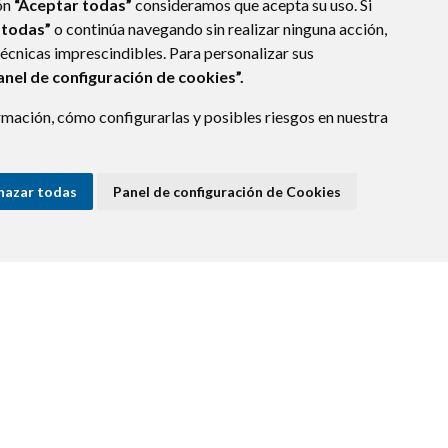
ón
“Aceptar todas”
consideramos que acepta su uso. Si
 todas”
o continúa navegando sin realizar ninguna acción,
técnicas imprescindibles. Para personalizar sus
anel de configuración de cookies”.
mación, cómo configurarlas y posibles riesgos en nuestra
hazar todas
Panel de configuración de Cookies
E DATOS
ACCESIBILIDAD
POLÍTICA DE COOKIES
ENLACE EXTERNO A