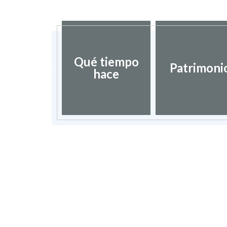
Qué tiempo
urismo
Patrimoni
hace