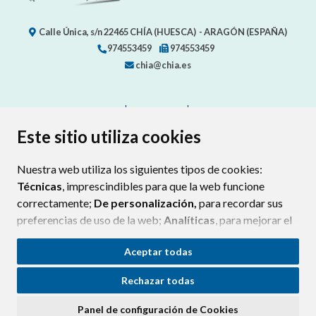
Calle Única, s/n
22465
CHÍA (HUESCA)
- ARAGÓN
(ESPAÑA)
974553459
974553459
chia@chia.es
CONTACTO
MAPA WEB
AVISO LEGAL
PROTECCION DE DATOS
ACCESIBILIDAD
Este sitio utiliza cookies
POLÍTICA DE COOKIES
Nuestra web utiliza los siguientes tipos de cookies:
ENLAC
Técnicas
, imprescindibles para que la web funcione
correctamente;
De personalización,
para recordar sus
preferencias de uso de la web;
Analíticas
, para mejorar el
funcionamiento de la web y sus servicios.
Aceptar todas
Si acepta pulsando el botón
“Aceptar todas”
Rechazar todas
consideramos que acepta su uso. Si pulsa el botón
“Rechazar todas”
o continúa navegando sin realizar
Panel de configuración de Cookies
ninguna acción, se guardarán las cookies técnicas