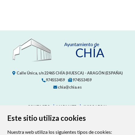
Ayuntamiento de
CHÍA
Calle Única, s/n
22465
CHÍA (HUESCA)
- ARAGÓN
(ESPAÑA)
974553459
974553459
chia@chia.es
CONTACTO
MAPA WEB
AVISO LEGAL
PROTECCION DE DATOS
ACCESIBILIDAD
Este sitio utiliza cookies
POLÍTICA DE COOKIES
Nuestra web utiliza los siguientes tipos de cookies:
ENLAC