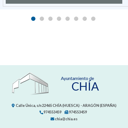
Ayuntamiento de
CHÍA
Calle Única, s/n
22465
CHÍA (HUESCA)
- ARAGÓN
(ESPAÑA)
974553459
974553459
chia@chia.es