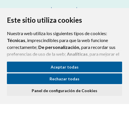
CONTACTO
MAPA WEB
AVISO LEGAL
PROTECCION DE DATOS
ACCESIBILIDAD
Este sitio utiliza cookies
POLÍTICA DE COOKIES
Nuestra web utiliza los siguientes tipos de cookies:
ENLAC
Técnicas
, imprescindibles para que la web funcione
correctamente;
De personalización,
para recordar sus
preferencias de uso de la web;
Analíticas
, para mejorar el
funcionamiento de la web y sus servicios.
Aceptar todas
Si acepta pulsando el botón
“Aceptar todas”
Rechazar todas
consideramos que acepta su uso. Si pulsa el botón
“Rechazar todas”
o continúa navegando sin realizar
Panel de configuración de Cookies
ninguna acción, se guardarán las cookies técnicas
imprescindibles. Para personalizar sus preferencias
acceda al
“Panel de configuración de cookies”.
Puede consultar más información, cómo configurarlas y
posibles riesgos en nuestra
Política de Cookies
.