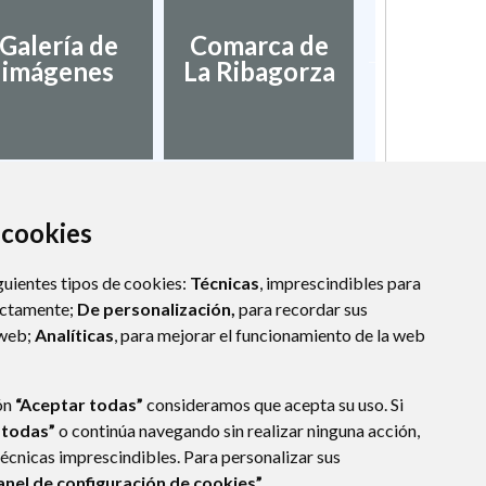
Diputac
Galería de
Comarca de
Provinci
imágenes
La Ribagorza
Hues
a cookies
guientes tipos de cookies:
Técnicas
, imprescindibles para
ectamente;
De personalización,
para recordar sus
 web;
Analíticas
, para mejorar el funcionamiento de la web
ón
“Aceptar todas”
consideramos que acepta su uso. Si
 todas”
o continúa navegando sin realizar ninguna acción,
técnicas imprescindibles. Para personalizar sus
anel de configuración de cookies”.