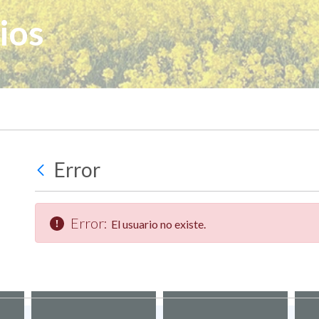
ios
Error
Error:
El usuario no existe.