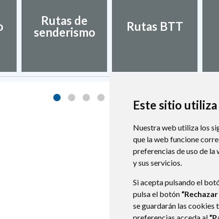
Rutas de
o
Rutas BTT
senderismo
Este sitio utiliz
Nuestra web utiliza los si
que la web funcione corr
preferencias de uso de la
y sus servicios.
Si acepta pulsando el bot
pulsa el botón
“Rechazar
se guardarán las cookies 
preferencias acceda al
“P