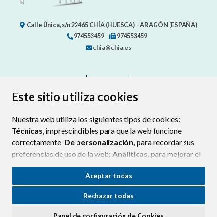
Calle Única, s/n
22465
CHÍA (HUESCA)
- ARAGÓN
(ESPAÑA)
974553459
974553459
chia@chia.es
CONTACTO
MAPA WEB
AVISO LEGAL
PROTECCION DE DATOS
ACCESIBILIDAD
Este sitio utiliza cookies
POLÍTICA DE COOKIES
Nuestra web utiliza los siguientes tipos de cookies:
ENLAC
Técnicas
, imprescindibles para que la web funcione
correctamente;
De personalización,
para recordar sus
preferencias de uso de la web;
Analíticas
, para mejorar el
funcionamiento de la web y sus servicios.
Aceptar todas
Si acepta pulsando el botón
“Aceptar todas”
Rechazar todas
consideramos que acepta su uso. Si pulsa el botón
“Rechazar todas”
o continúa navegando sin realizar
Panel de configuración de Cookies