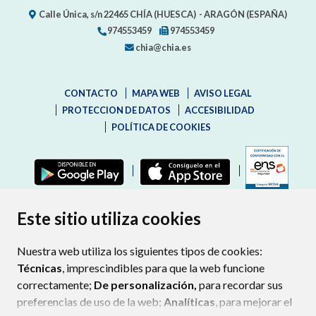
Calle Única, s/n
22465
CHÍA (HUESCA)
- ARAGÓN
(ESPAÑA)
974553459
974553459
chia@chia.es
CONTACTO
MAPA WEB
AVISO LEGAL
PROTECCION DE DATOS
ACCESIBILIDAD
POLÍTICA DE COOKIES
ENLAC
Este sitio utiliza cookies
Nuestra web utiliza los siguientes tipos de cookies:
Técnicas
, imprescindibles para que la web funcione
correctamente;
De personalización,
para recordar sus
preferencias de uso de la web;
Analíticas
, para mejorar el