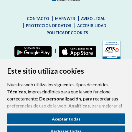
CONTACTO
MAPA WEB
AVISO LEGAL
PROTECCION DE DATOS
ACCESIBILIDAD
POLÍTICA DE COOKIES
ENLAC
Este sitio utiliza cookies
Nuestra web utiliza los siguientes tipos de cookies:
Técnicas
, imprescindibles para que la web funcione
correctamente;
De personalización,
para recordar sus
preferencias de uso de la web;
Analíticas
, para mejorar el
funcionamiento de la web y sus servicios.
Aceptar todas
Si acepta pulsando el botón
“Aceptar todas”
Rechazar todas
consideramos que acepta su uso. Si pulsa el botón