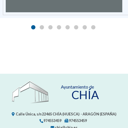
Ayuntamiento de
CHÍA
Calle Única, s/n
22465
CHÍA (HUESCA)
- ARAGÓN
(ESPAÑA)
974553459
974553459
chia@chia.es