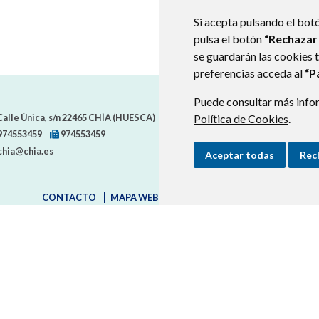
Si acepta pulsando el bot
pulsa el botón
“Rechazar
se guardarán las cookies 
preferencias acceda al
“P
Puede consultar más infor
alle Única, s/n
22465
CHÍA (HUESCA)
- ARAGÓN
(ESPAÑA)
Política de Cookies
.
974553459
974553459
chia@chia.es
Aceptar todas
Rec
CONTACTO
MAPA WEB
AVISO LEGAL
PROTECCION D