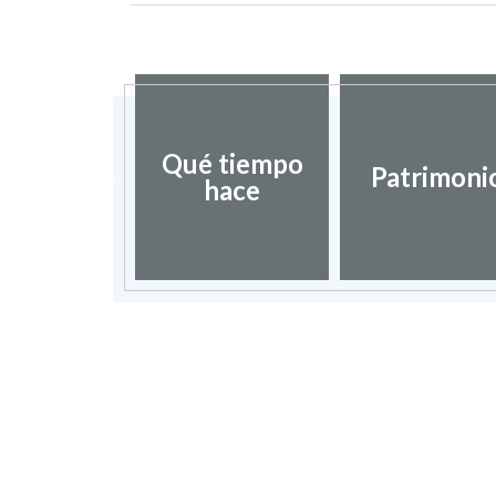
Qué tiempo
urismo
Patrimoni
hace