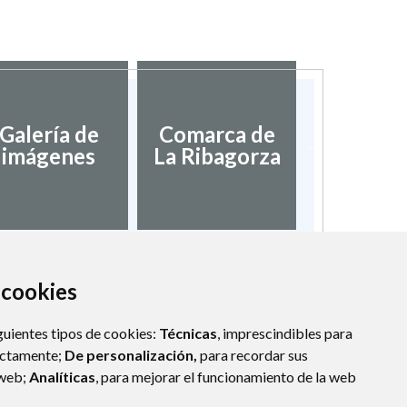
Diputac
Galería de
Comarca de
Provinci
imágenes
La Ribagorza
Hues
a cookies
guientes tipos de cookies:
Técnicas
, imprescindibles para
ectamente;
De personalización,
para recordar sus
 web;
Analíticas
, para mejorar el funcionamiento de la web