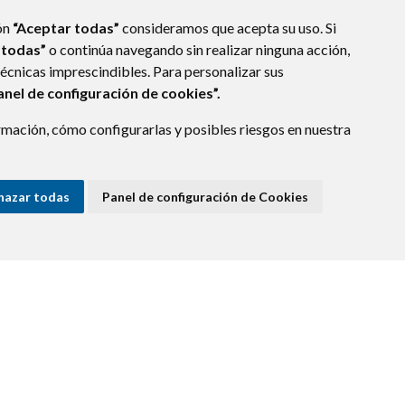
ón
“Aceptar todas”
consideramos que acepta su uso. Si
 todas”
o continúa navegando sin realizar ninguna acción,
técnicas imprescindibles. Para personalizar sus
anel de configuración de cookies”.
mación, cómo configurarlas y posibles riesgos en nuestra
hazar todas
Panel de configuración de Cookies
E DATOS
ACCESIBILIDAD
POLÍTICA DE COOKIES
ENLACE EXTERNO A