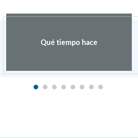
Ayuntamiento de
CHÍA
Calle Única, s/n
22465
CHÍA (HUESCA)
- ARAGÓN
(ESPAÑA)
974553459
974553459
chia@chia.es
CONTACTO
MAPA WEB
AVISO LEGAL