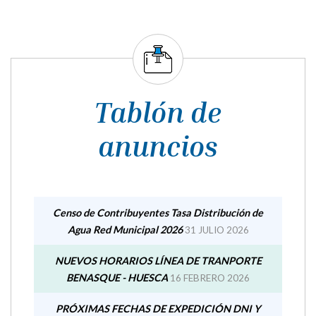
Censo de Contribuyentes Tasa Distribución de
Agua Red Municipal 2026
31 JULIO 2026
NUEVOS HORARIOS LÍNEA DE TRANPORTE
BENASQUE - HUESCA
16 FEBRERO 2026
PRÓXIMAS FECHAS DE EXPEDICIÓN DNI Y
PASAPORTE - SEPTIEMBRE
16 FEBRERO 2026
Subvenciones: Plan de concertación económica y
municipal 2025 - Mantenimiento y reparación de
instalaciones y servicios municipales (10.940,00€)
01 DICIEMBRE 2025
Subvenciones: Plan de Concertación Económica
Municipal 2025 - Suministros energéticos y
mantenimiento correctivo
20 AGOSTO 2025
Exposición pública Censo de Contribuyentes