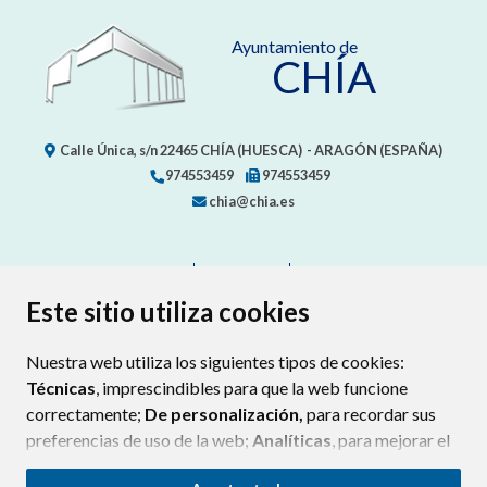
PROTECCION DE DATOS
ACCESIBILIDAD
POLÍTICA DE COOKIES
ENLAC
Este sitio utiliza cookies
Nuestra web utiliza los siguientes tipos de cookies:
Técnicas
, imprescindibles para que la web funcione
correctamente;
De personalización,
para recordar sus
preferencias de uso de la web;
Analíticas
, para mejorar el
funcionamiento de la web y sus servicios.